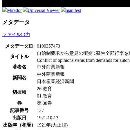
Mirador
Universal Viewer
manifest
メタデータ
ファイル出力
メタデータID
0100357473
自治制要求から意見の衝突 : 寮生全部行李を
タイトル
Conflict of opinions stems from demands for auton
著者名
中外商業新報
中外商業新報
新聞名
日本産業経済新聞
26.教育
切抜帳
01.教育
巻
第 38巻
記事番号
127
出版日
1921-10-13
出版年（和暦）
1921年(大正10)