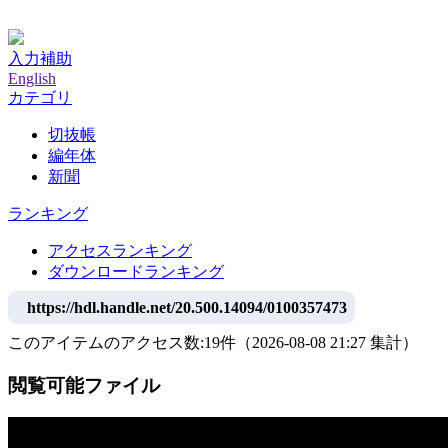
神戸大学附属図書館デジタルアーカイブ
入力補助
English
カテゴリ
切抜帳
編年体
新聞
ランキング
アクセスランキング
ダウンロードランキング
https://hdl.handle.net/20.500.14094/0100357473
このアイテムのアクセス数:
19
件
（
2026-08-08
21:27 集計
）
閲覧可能ファイル