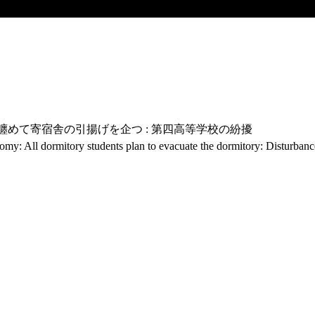
纏めて寄宿舎の引揚げを企つ : 第四高等学校の紛擾
omy: All dormitory students plan to evacuate the dormitory: Disturban