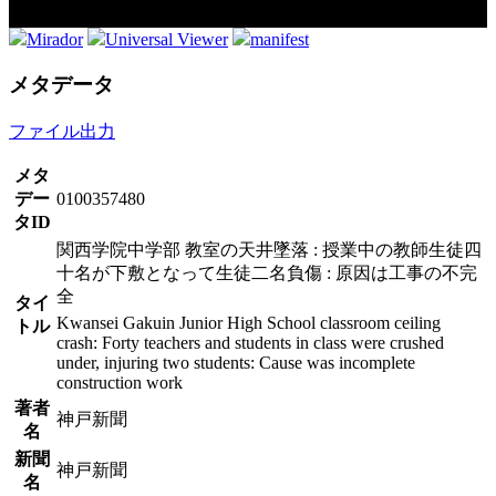
Mirador
Universal Viewer
manifest
メタデータ
ファイル出力
メタ
デー
0100357480
タID
関西学院中学部 教室の天井墜落 : 授業中の教師生徒四
十名が下敷となって生徒二名負傷 : 原因は工事の不完
全
タイ
Kwansei Gakuin Junior High School classroom ceiling
トル
crash: Forty teachers and students in class were crushed
under, injuring two students: Cause was incomplete
construction work
著者
神戸新聞
名
新聞
神戸新聞
名