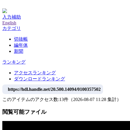
神戸大学附属図書館デジタルアーカイブ
入力補助
English
カテゴリ
切抜帳
編年体
新聞
ランキング
アクセスランキング
ダウンロードランキング
https://hdl.handle.net/20.500.14094/0100357502
このアイテムのアクセス数:
13
件
（
2026-08-07
11:28 集計
）
閲覧可能ファイル