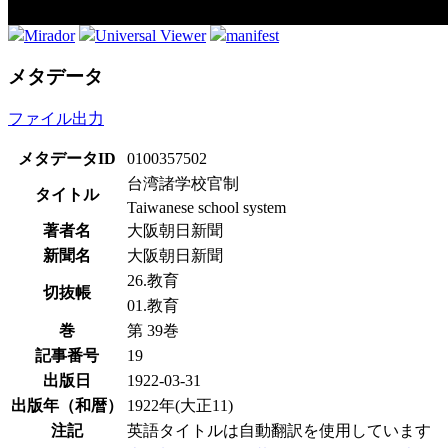
Mirador
Universal Viewer
manifest
メタデータ
ファイル出力
メタデータID
0100357502
台湾諸学校官制
タイトル
Taiwanese school system
著者名
大阪朝日新聞
新聞名
大阪朝日新聞
26.教育
切抜帳
01.教育
巻
第 39巻
記事番号
19
出版日
1922-03-31
出版年（和暦）
1922年(大正11)
注記
英語タイトルは自動翻訳を使用しています