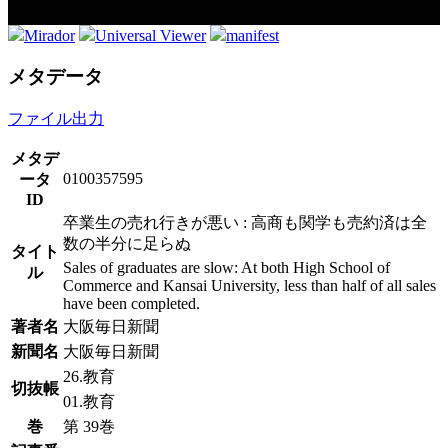
Mirador
Universal Viewer
manifest
メタデータ
ファイル出力
メタデ
0100357595
ータ
ID
卒業生の売れ行きが悪い : 高商も関学も売約済は全
数の半分に足らぬ
タイト
Sales of graduates are slow: At both High School of
ル
Commerce and Kansai University, less than half of all sales
have been completed.
著者名
大阪毎日新聞
新聞名
大阪毎日新聞
26.教育
切抜帳
01.教育
巻
第 39巻