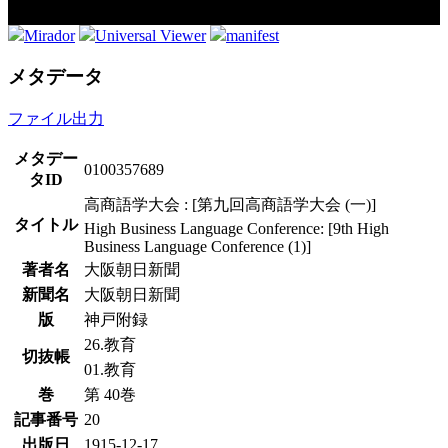
Mirador
Universal Viewer
manifest
メタデータ
ファイル出力
メタデー
0100357689
タID
高商語学大会 : [第九回高商語学大会 (一)]
タイトル
High Business Language Conference: [9th High
Business Language Conference (1)]
著者名
大阪朝日新聞
新聞名
大阪朝日新聞
版
神戸附録
26.教育
切抜帳
01.教育
巻
第 40巻
記事番号
20
出版日
1915-12-17