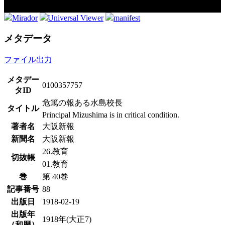
Mirador
Universal Viewer
manifest
メタデータ
ファイル出力
メタデー
0100357757
タID
危篤の報ある水島校長
タイトル
Principal Mizushima is in critical condition.
著者名
大阪新報
新聞名
大阪新報
26.教育
切抜帳
01.教育
巻
第 40巻
記事番号
88
出版日
1918-02-19
出版年
1918年(大正7)
（和暦）