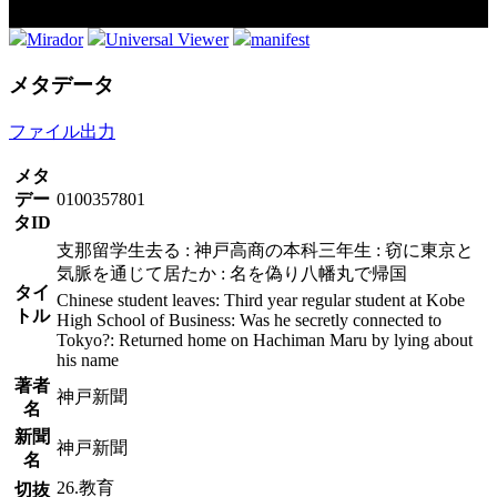
Mirador
Universal Viewer
manifest
メタデータ
ファイル出力
メタ
デー
0100357801
タID
支那留学生去る : 神戸高商の本科三年生 : 窃に東京と
気脈を通じて居たか : 名を偽り八幡丸で帰国
タイ
Chinese student leaves: Third year regular student at Kobe
トル
High School of Business: Was he secretly connected to
Tokyo?: Returned home on Hachiman Maru by lying about
his name
著者
神戸新聞
名
新聞
神戸新聞
名
26.教育
切抜