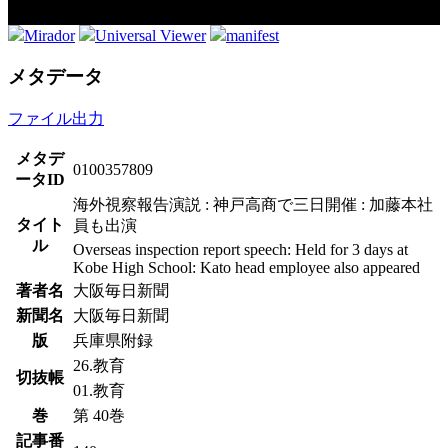
Mirador
Universal Viewer
manifest
メタデータ
ファイル出力
メタデ
0100357809
ータID
海外視察報告演説 : 神戸高商で三日開催 : 加藤本社
タイト
員も出演
ル
Overseas inspection report speech: Held for 3 days at
Kobe High School: Kato head employee also appeared
著者名
大阪毎日新聞
新聞名
大阪毎日新聞
版
兵庫県附録
26.教育
切抜帳
01.教育
巻
第 40巻
記事番