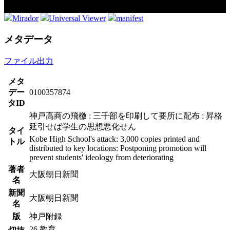
Mirador
Universal Viewer
manifest
メタデータ
ファイル出力
メタ
デー
0100357874
タID
神戸高商の飛檄 : 三千部を印刷して要所に配布 : 昇格
延引せば学生の思想悪化せん
タイ
Kobe High School's attack: 3,000 copies printed and
トル
distributed to key locations: Postponing promotion will
prevent students' ideology from deteriorating
著者
大阪朝日新聞
名
新聞
大阪朝日新聞
名
版
神戸附録
26.教育