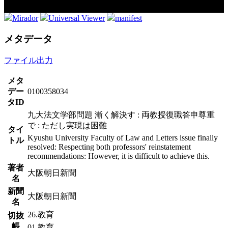
Mirador
Universal Viewer
manifest
メタデータ
ファイル出力
メタ
デー
0100358034
タID
九大法文学部問題 漸く解決す : 両教授復職答申尊重
で : ただし実現は困難
タイ
Kyushu University Faculty of Law and Letters issue finally
トル
resolved: Respecting both professors' reinstatement
recommendations: However, it is difficult to achieve this.
著者
大阪朝日新聞
名
新聞
大阪朝日新聞
名
26.教育
切抜
帳
01.教育