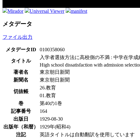
Mirador
Universal Viewer
manifest
メタデータ
ファイル出力
メタデータID
0100358060
入学者選抜方法に高校側の不満 : 中学在学成
タイトル
High school dissatisfaction with admission selecti
著者名
東京朝日新聞
新聞名
東京朝日新聞
26.教育
切抜帳
01.教育
巻
第40の1巻
記事番号
164
出版日
1929-08-30
出版年（和暦）
1929年(昭和4)
注記
英語タイトルは自動翻訳を使用しています