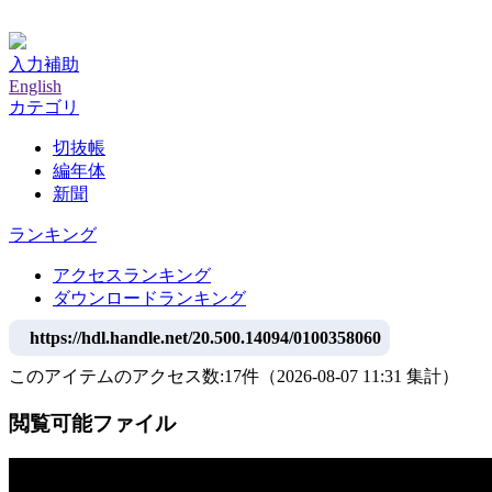
神戸大学附属図書館デジタルアーカイブ
入力補助
English
カテゴリ
切抜帳
編年体
新聞
ランキング
アクセスランキング
ダウンロードランキング
https://hdl.handle.net/20.500.14094/0100358060
このアイテムのアクセス数:
17
件
（
2026-08-07
11:31 集計
）
閲覧可能ファイル