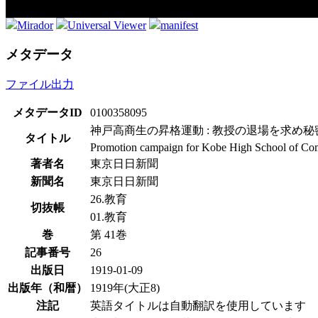
Mirador
Universal Viewer
manifest
メタデータ
ファイル出力
メタデータID
0100358095
神戸高商生の昇格運動 : 教授の退場を求め秘
タイトル
Promotion campaign for Kobe High School of Comme
著者名
東京日日新聞
新聞名
東京日日新聞
26.教育
切抜帳
01.教育
巻
第 41巻
記事番号
26
出版日
1919-01-09
出版年（和暦）
1919年(大正8)
注記
英語タイトルは自動翻訳を使用しています