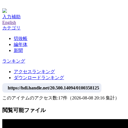
神戸大学附属図書館デジタルアーカイブ
入力補助
English
カテゴリ
切抜帳
編年体
新聞
ランキング
アクセスランキング
ダウンロードランキング
https://hdl.handle.net/20.500.14094/0100358125
このアイテムのアクセス数:
17
件
（
2026-08-08
20:16 集計
）
閲覧可能ファイル