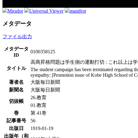
Mirador
Universal Viewer
manifest
メタデータ
ファイル出力
メタデータ
0100358125
ID
高商昇格問題は学生側の運動打切 : これ以上は学生
タイトル
The student campaign has been terminated regarding the 
sympathy: [Promotion issue of Kobe High School of 
著者名
大阪毎日新聞
新聞名
大阪毎日新聞
26.教育
切抜帳
01.教育
巻
第 41巻
記事番号
56
出版日
1919-01-19
出版年（和