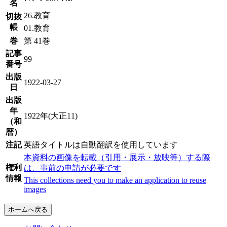
名
26.教育
切抜
帳
01.教育
巻
第 41巻
記事
99
番号
出版
1922-03-27
日
出版
年
1922年(大正11)
（和
暦）
注記
英語タイトルは自動翻訳を使用しています
本資料の画像を転載（引用・展示・放映等）する際
権利
は、事前の申請が必要です
情報
This collections need you to make an application to reuse
images
ホームへ戻る