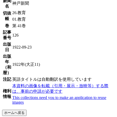
新聞
神戸新聞
名
26.教育
切抜
帳
01.教育
巻
第 41巻
記事
126
番号
出版
1922-09-23
日
出版
年
1922年(大正11)
（和
暦）
注記
英語タイトルは自動翻訳を使用しています
本資料の画像を転載（引用・展示・放映等）する際
権利
は、事前の申請が必要です
情報
This collections need you to make an application to reuse
images
ホームへ戻る