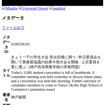
Mirador
Universal Viewer
manifest
メタデータ
ファイル出力
メタ
デー
0100358195
タ
ID
きょう一千の学生大会 筒台悲痛に満つ : 昨日委員会を
開いて善後策恊議の結果今朝大会を開催 : 上京委員を
更に選ぶ : [神戸高等商業学校の昇格問題]
タイ
Today's 1,000 student convention is full of heartbreak: A
トル
committee meeting was held yesterday to discuss future plans,
and a convention was held this morning: Further selection of
committee members to come to Tokyo: [Kobe High School of
Commerce's promotion issue]
著者
神戸新聞
名