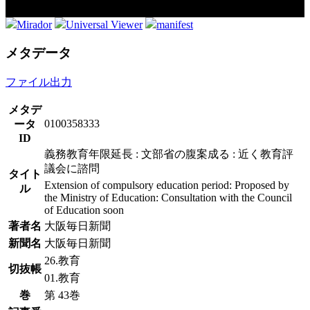
Mirador
Universal Viewer
manifest
メタデータ
ファイル出力
メタデ
0100358333
ータ
ID
義務教育年限延長 : 文部省の腹案成る : 近く教育評
議会に諮問
タイト
Extension of compulsory education period: Proposed by
ル
the Ministry of Education: Consultation with the Council
of Education soon
著者名
大阪毎日新聞
新聞名
大阪毎日新聞
26.教育
切抜帳
01.教育
巻
第 43巻