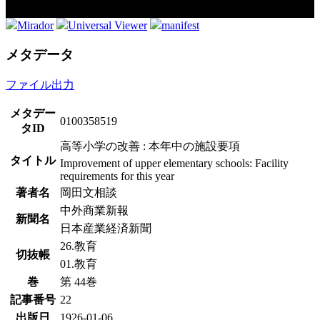
Mirador
Universal Viewer
manifest
メタデータ
ファイル出力
メタデー
0100358519
タID
高等小学の改善 : 本年中の施設要項
タイトル
Improvement of upper elementary schools: Facility
requirements for this year
著者名
岡田文相談
中外商業新報
新聞名
日本産業経済新聞
26.教育
切抜帳
01.教育
巻
第 44巻
記事番号
22
出版日
1926-01-06