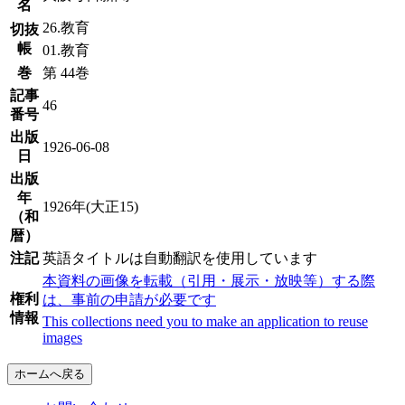
名
26.教育
切抜
帳
01.教育
巻
第 44巻
記事
46
番号
出版
1926-06-08
日
出版
年
1926年(大正15)
（和
暦）
注記
英語タイトルは自動翻訳を使用しています
本資料の画像を転載（引用・展示・放映等）する際
権利
は、事前の申請が必要です
情報
This collections need you to make an application to reuse
images
ホームへ戻る