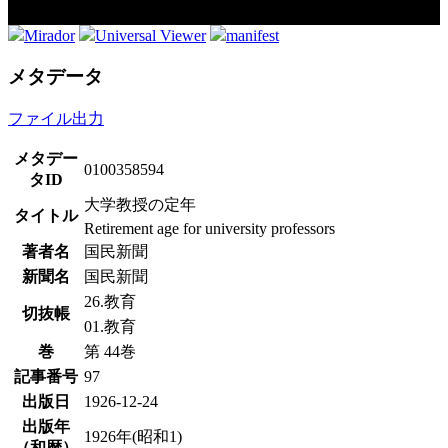
Mirador
Universal Viewer
manifest
メタデータ
ファイル出力
メタデー
0100358594
タID
大学教授の定年
タイトル
Retirement age for university professors
著者名
国民新聞
新聞名
国民新聞
26.教育
切抜帳
01.教育
巻
第 44巻
記事番号
97
出版日
1926-12-24
出版年
1926年(昭和1)
（和暦）