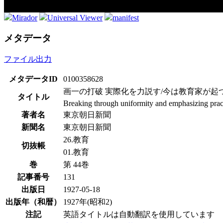
Mirador
Universal Viewer
manifest
メタデータ
ファイル出力
メタデータID
0100358628
画一の打破 実際化を力説す/今は教育家が起
タイトル
Breaking through uniformity and emphasizing pra
著者名
東京朝日新聞
新聞名
東京朝日新聞
26.教育
切抜帳
01.教育
巻
第 44巻
記事番号
131
出版日
1927-05-18
出版年（和暦）
1927年(昭和2)
注記
英語タイトルは自動翻訳を使用しています