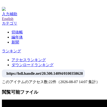
神戸大学附属図書館デジタルアーカイブ
入力補助
English
カテゴリ
切抜帳
編年体
新聞
ランキング
アクセスランキング
ダウンロードランキング
https://hdl.handle.net/20.500.14094/0100358628
このアイテムのアクセス数:
22
件
（
2026-08-07
14:07 集計
）
閲覧可能ファイル