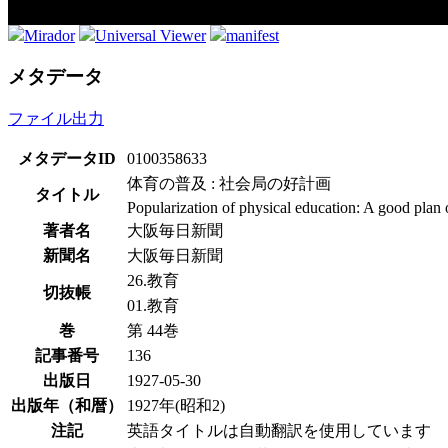
Mirador
Universal Viewer
manifest
メタデータ
ファイル出力
メタデータID
0100358633
体育の普及 : 社会局の好計画
タイトル
Popularization of physical education: A good plan 
著者名
大阪毎日新聞
新聞名
大阪毎日新聞
26.教育
切抜帳
01.教育
巻
第 44巻
記事番号
136
出版日
1927-05-30
出版年（和暦）
1927年(昭和2)
注記
英語タイトルは自動翻訳を使用しています