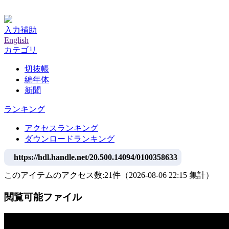
神戸大学附属図書館デジタルアーカイブ
入力補助
English
カテゴリ
切抜帳
編年体
新聞
ランキング
アクセスランキング
ダウンロードランキング
https://hdl.handle.net/20.500.14094/0100358633
このアイテムのアクセス数:
21
件
（
2026-08-06
22:15 集計
）
閲覧可能ファイル