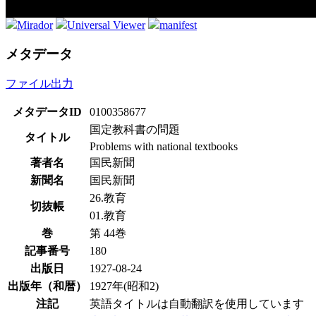
Mirador
Universal Viewer
manifest
メタデータ
ファイル出力
メタデータID
0100358677
国定教科書の問題
タイトル
Problems with national textbooks
著者名
国民新聞
新聞名
国民新聞
26.教育
切抜帳
01.教育
巻
第 44巻
記事番号
180
出版日
1927-08-24
出版年（和暦）
1927年(昭和2)
注記
英語タイトルは自動翻訳を使用しています