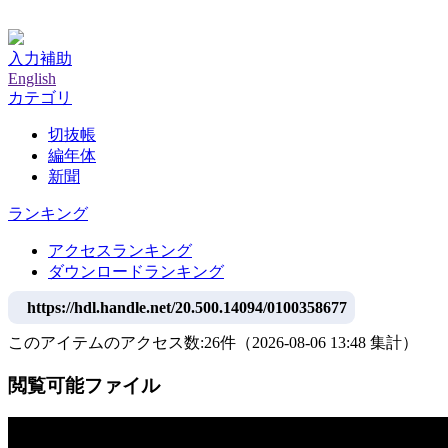
神戸大学附属図書館デジタルアーカイブ
入力補助
English
カテゴリ
切抜帳
編年体
新聞
ランキング
アクセスランキング
ダウンロードランキング
https://hdl.handle.net/20.500.14094/0100358677
このアイテムのアクセス数:
26
件
（
2026-08-06
13:48 集計
）
閲覧可能ファイル