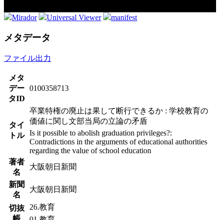
Mirador
Universal Viewer
manifest
メタデータ
ファイル出力
メタ
デー
0100358713
タID
卒業特権の廃止は果して断行できるか : 学校教育の
価値に関し文部当局の立論の矛盾
タイ
Is it possible to abolish graduation privileges?:
トル
Contradictions in the arguments of educational authorities
regarding the value of school education
著者
大阪朝日新聞
名
新聞
大阪朝日新聞
名
26.教育
切抜
帳
01.教育