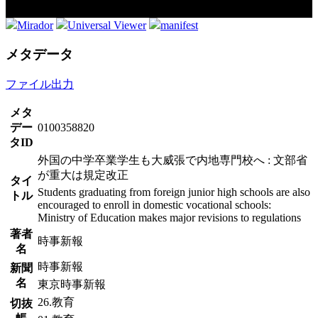
Mirador
Universal Viewer
manifest
メタデータ
ファイル出力
メタ
デー
0100358820
タID
外国の中学卒業学生も大威張で内地専門校へ : 文部省
が重大は規定改正
タイ
Students graduating from foreign junior high schools are also
トル
encouraged to enroll in domestic vocational schools:
Ministry of Education makes major revisions to regulations
著者
時事新報
名
時事新報
新聞
名
東京時事新報
26.教育
切抜