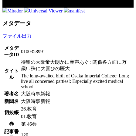
Mirador
Universal Viewer
manifest
メタデータ
ファイル出力
メタデ
0100358991
ータID
待望の大阪帝大朗かに産声あぐ : 関係各方面に万
歳! : 殊に大喜びの医大
タイト
The long-awaited birth of Osaka Imperial College: Long
ル
live all concerned parties!: Especially excited medical
school
著者名
大阪時事新報
新聞名
大阪時事新報
26.教育
切抜帳
01.教育
巻
第 46巻
記事番
120