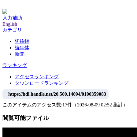
神戸大学附属図書館デジタルアーカイブ
入力補助
English
カテゴリ
切抜帳
編年体
新聞
ランキング
アクセスランキング
ダウンロードランキング
https://hdl.handle.net/20.500.14094/0100359083
このアイテムのアクセス数:
17
件
（
2026-08-09
02:52 集計
）
閲覧可能ファイル