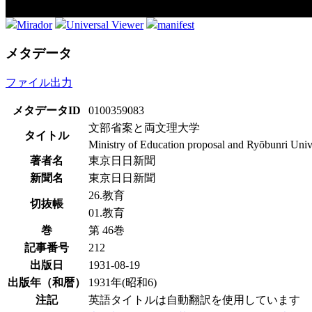
Mirador
Universal Viewer
manifest
メタデータ
ファイル出力
メタデータID
0100359083
文部省案と両文理大学
タイトル
Ministry of Education proposal and Ryōbunri Univ
著者名
東京日日新聞
新聞名
東京日日新聞
26.教育
切抜帳
01.教育
巻
第 46巻
記事番号
212
出版日
1931-08-19
出版年（和暦）
1931年(昭和6)
注記
英語タイトルは自動翻訳を使用しています