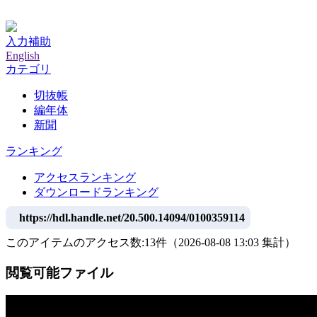
神戸大学附属図書館デジタルアーカイブ
入力補助
English
カテゴリ
切抜帳
編年体
新聞
ランキング
アクセスランキング
ダウンロードランキング
https://hdl.handle.net/20.500.14094/0100359114
このアイテムのアクセス数:
13
件
（
2026-08-08
13:03 集計
）
閲覧可能ファイル