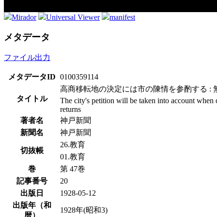
Mirador
Universal Viewer
manifest
メタデータ
ファイル出力
メタデータID
0100359114
高商移転地の決定には市の陳情を参酌する : 
タイトル
The city's petition will be taken into account when
returns
著者名
神戸新聞
新聞名
神戸新聞
26.教育
切抜帳
01.教育
巻
第 47巻
記事番号
20
出版日
1928-05-12
出版年（和
1928年(昭和3)
暦）