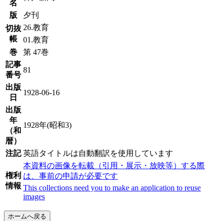
名
版
夕刊
26.教育
切抜
帳
01.教育
巻
第 47巻
記事
81
番号
出版
1928-06-16
日
出版
年
1928年(昭和3)
（和
暦）
注記
英語タイトルは自動翻訳を使用しています
本資料の画像を転載（引用・展示・放映等）する際
権利
は、事前の申請が必要です
情報
This collections need you to make an application to reuse
images
ホームへ戻る