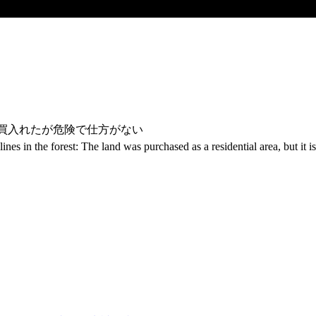
て買入れたが危険で仕方がない
lines in the forest: The land was purchased as a residential area, but it 