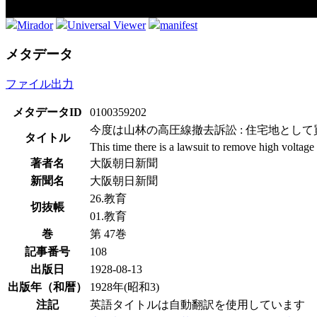
Mirador
Universal Viewer
manifest
メタデータ
ファイル出力
メタデータID
0100359202
今度は山林の高圧線撤去訴訟 : 住宅地とし
タイトル
This time there is a lawsuit to remove high voltage 
著者名
大阪朝日新聞
新聞名
大阪朝日新聞
26.教育
切抜帳
01.教育
巻
第 47巻
記事番号
108
出版日
1928-08-13
出版年（和暦）
1928年(昭和3)
注記
英語タイトルは自動翻訳を使用しています