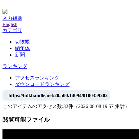
神戸大学附属図書館デジタルアーカイブ
入力補助
English
カテゴリ
切抜帳
編年体
新聞
ランキング
アクセスランキング
ダウンロードランキング
https://hdl.handle.net/20.500.14094/0100359202
このアイテムのアクセス数:
32
件
（
2026-08-08
19:57 集計
）
閲覧可能ファイル