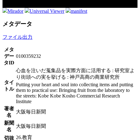
Mirador
Universal Viewer
manifest
メタデータ
ファイル出力
メタ
デー
0100359232
タID
心血を注いだ蒐集品を実際方面に活用する : 研究室よ
り街頭への実を挙げる : 神戸高商の商業研究所
タイ
Putting your heart and soul into collecting items and putting
トル
them to practical use: Bringing fruit from the laboratory to
the streets: Kobe Kobe Kosho Commercial Research
Institute
著者
大阪毎日新聞
名
新聞
大阪毎日新聞
名
26.教育
切抜