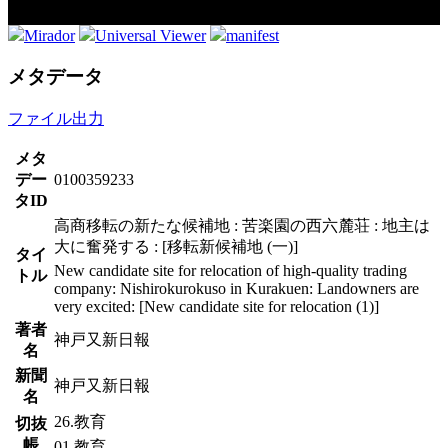
Mirador
Universal Viewer
manifest
メタデータ
ファイル出力
メタ
デー
0100359233
タID
高商移転の新たな候補地 : 苦楽園の西六麓荘 : 地主は
大に奮発する : [移転新候補地 (一)]
タイ
New candidate site for relocation of high-quality trading
トル
company: Nishirokurokuso in Kurakuen: Landowners are
very excited: [New candidate site for relocation (1)]
著者
神戸又新日報
名
新聞
神戸又新日報
名
26.教育
切抜
帳
01.教育