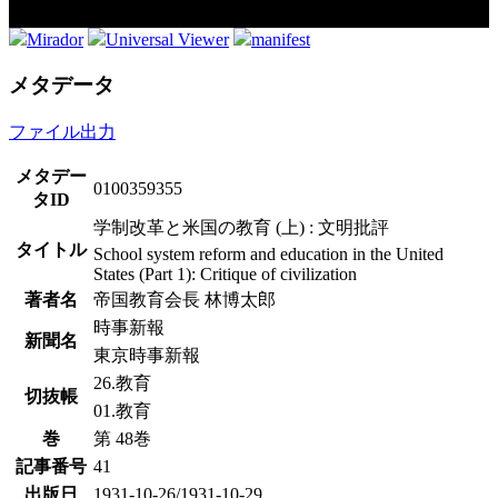
Mirador
Universal Viewer
manifest
メタデータ
ファイル出力
メタデー
0100359355
タID
学制改革と米国の教育 (上) : 文明批評
タイトル
School system reform and education in the United
States (Part 1): Critique of civilization
著者名
帝国教育会長 林博太郎
時事新報
新聞名
東京時事新報
26.教育
切抜帳
01.教育
巻
第 48巻
記事番号
41
出版日
1931-10-26/1931-10-29