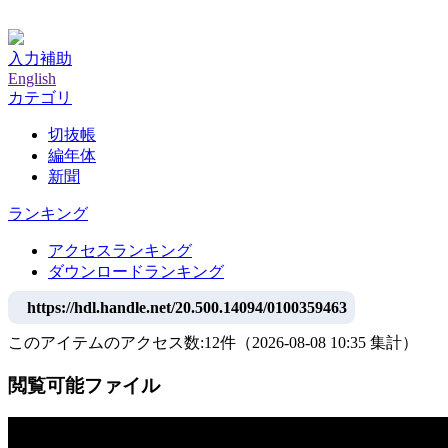
神戸大学附属図書館デジタルアーカイブ
入力補助
English
カテゴリ
切抜帳
編年体
新聞
ランキング
アクセスランキング
ダウンロードランキング
https://hdl.handle.net/20.500.14094/0100359463
このアイテムのアクセス数:
12
件
（
2026-08-08
10:35 集計
）
閲覧可能ファイル