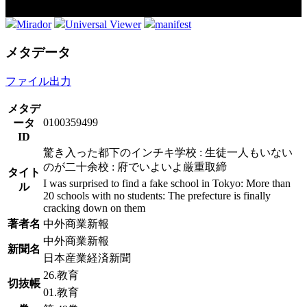
Mirador
Universal Viewer
manifest
メタデータ
ファイル出力
メタデ
0100359499
ータ
ID
驚き入った都下のインチキ学校 : 生徒一人もいない
のが二十余校 : 府でいよいよ厳重取締
タイト
I was surprised to find a fake school in Tokyo: More than
ル
20 schools with no students: The prefecture is finally
cracking down on them
著者名
中外商業新報
中外商業新報
新聞名
日本産業経済新聞
26.教育
切抜帳
01.教育