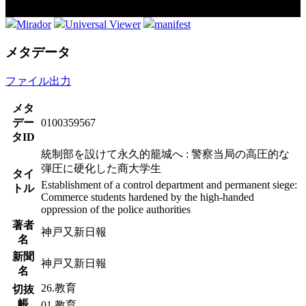
Mirador
Universal Viewer
manifest
メタデータ
ファイル出力
メタ
デー
0100359567
タID
統制部を設けて永久的籠城へ : 警察当局の高圧的な
弾圧に硬化した商大学生
タイ
Establishment of a control department and permanent siege:
トル
Commerce students hardened by the high-handed
oppression of the police authorities
著者
神戸又新日報
名
新聞
神戸又新日報
名
26.教育
切抜
帳
01.教育