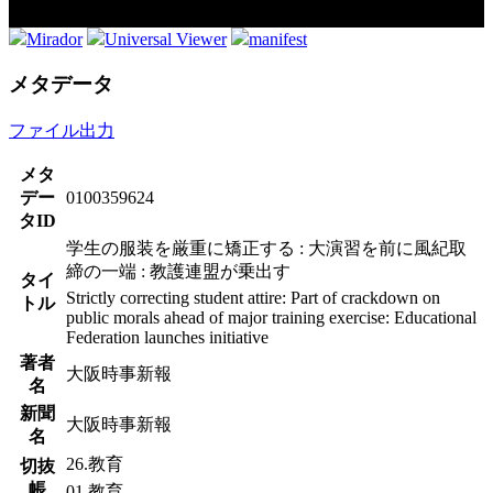
Mirador
Universal Viewer
manifest
メタデータ
ファイル出力
メタ
デー
0100359624
タID
学生の服装を厳重に矯正する : 大演習を前に風紀取
締の一端 : 教護連盟が乗出す
タイ
Strictly correcting student attire: Part of crackdown on
トル
public morals ahead of major training exercise: Educational
Federation launches initiative
著者
大阪時事新報
名
新聞
大阪時事新報
名
26.教育
切抜
帳
01.教育