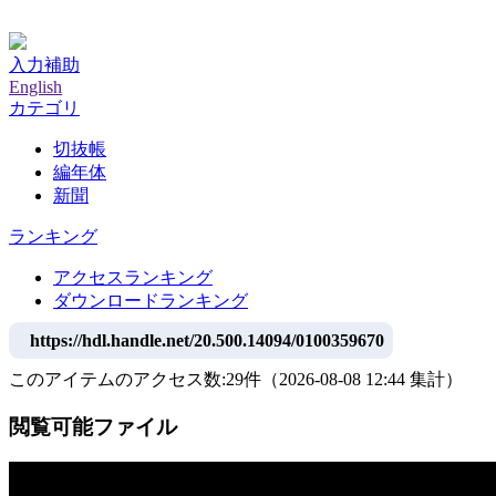
神戸大学附属図書館デジタルアーカイブ
入力補助
English
カテゴリ
切抜帳
編年体
新聞
ランキング
アクセスランキング
ダウンロードランキング
https://hdl.handle.net/20.500.14094/0100359670
このアイテムのアクセス数:
29
件
（
2026-08-08
12:44 集計
）
閲覧可能ファイル