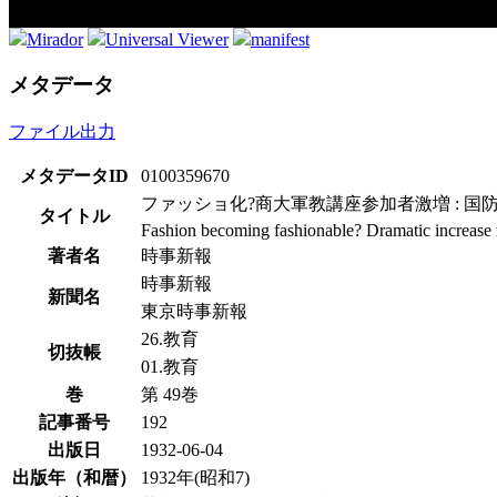
Mirador
Universal Viewer
manifest
メタデータ
ファイル出力
メタデータID
0100359670
ファッショ化?商大軍教講座参加者激増 : 国
タイトル
Fashion becoming fashionable? Dramatic increase in
著者名
時事新報
時事新報
新聞名
東京時事新報
26.教育
切抜帳
01.教育
巻
第 49巻
記事番号
192
出版日
1932-06-04
出版年（和暦）
1932年(昭和7)