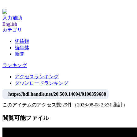
神戸大学附属図書館デジタルアーカイブ
入力補助
English
カテゴリ
切抜帳
編年体
新聞
ランキング
アクセスランキング
ダウンロードランキング
https://hdl.handle.net/20.500.14094/0100359688
このアイテムのアクセス数:
29
件
（
2026-08-08
23:31 集計
）
閲覧可能ファイル