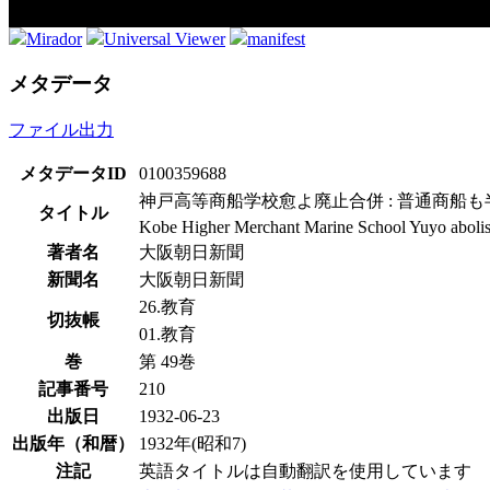
Mirador
Universal Viewer
manifest
メタデータ
ファイル出力
メタデータID
0100359688
神戸高等商船学校愈よ廃止合併 : 普通商船も
タイトル
Kobe Higher Merchant Marine School Yuyo abolished
著者名
大阪朝日新聞
新聞名
大阪朝日新聞
26.教育
切抜帳
01.教育
巻
第 49巻
記事番号
210
出版日
1932-06-23
出版年（和暦）
1932年(昭和7)
注記
英語タイトルは自動翻訳を使用しています