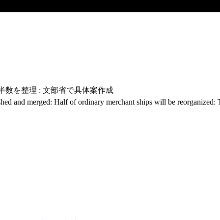
半数を整理 : 文部省で具体案作成
 and merged: Half of ordinary merchant ships will be reorganized: Th