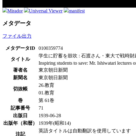
Mirador
Universal Viewer
manifest
メタデータ
ファイル出力
メタデータID
0100359774
学生に貯蓄を鼓吹 : 石渡さん・東大で戦時財
タイトル
Inspiring students to save: Mr. Ishiwatari lectures
著者名
東京朝日新聞
新聞名
東京朝日新聞
26.教育
切抜帳
01.教育
巻
第 61巻
記事番号
71
出版日
1939-06-28
出版年（和暦）
1939年(昭和14)
英語タイトルは自動翻訳を使用しています
注記