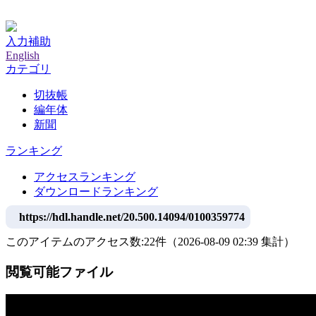
神戸大学附属図書館デジタルアーカイブ
入力補助
English
カテゴリ
切抜帳
編年体
新聞
ランキング
アクセスランキング
ダウンロードランキング
https://hdl.handle.net/20.500.14094/0100359774
このアイテムのアクセス数:
22
件
（
2026-08-09
02:39 集計
）
閲覧可能ファイル