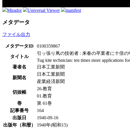
Mirador
Universal Viewer
manifest
メタデータ
ファイル出力
メタデータID
0100359867
引ッ張り凧の技術者 : 来春の卒業者に十倍の
タイトル
Tug kite technician: ten times more applications for
著者名
日本工業新聞
日本工業新聞
新聞名
産業経済新聞
26.教育
切抜帳
01.教育
巻
第 61巻
記事番号
164
出版日
1940-09-16
出版年（和暦）
1940年(昭和15)