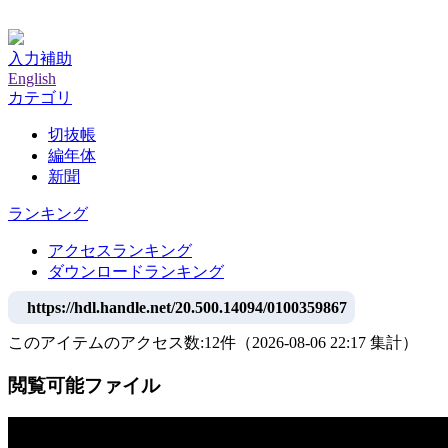
神戸大学附属図書館デジタルアーカイブ
入力補助
English
カテゴリ
切抜帳
編年体
新聞
ランキング
アクセスランキング
ダウンロードランキング
https://hdl.handle.net/20.500.14094/0100359867
このアイテムのアクセス数:
12
件
（
2026-08-06
22:17 集計
）
閲覧可能ファイル