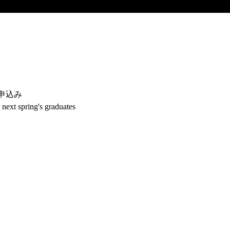
申込み
 next spring's graduates