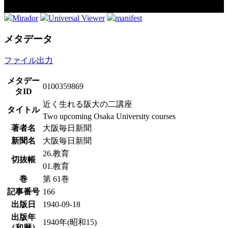
Mirador
Universal Viewer
manifest
メタデータ
ファイル出力
メタデー
0100359869
タID
近く生れる阪大の二講座
タイトル
Two upcoming Osaka University courses
著者名
大阪毎日新聞
新聞名
大阪毎日新聞
26.教育
切抜帳
01.教育
巻
第 61巻
記事番号
166
出版日
1940-09-18
出版年
1940年(昭和15)
（和暦）