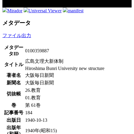
Mirador
Universal Viewer
manifest
メタデータ
ファイル出力
メタデー
0100359887
タID
広島文理大新体制
タイトル
Hiroshima Bunri University new structure
著者名
大阪毎日新聞
新聞名
大阪毎日新聞
26.教育
切抜帳
01.教育
巻
第 61巻
記事番号
184
出版日
1940-10-13
出版年
1940年(昭和15)
（和暦）