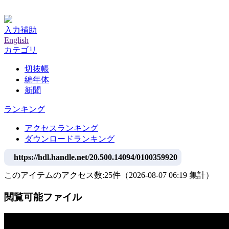
神戸大学附属図書館デジタルアーカイブ
入力補助
English
カテゴリ
切抜帳
編年体
新聞
ランキング
アクセスランキング
ダウンロードランキング
https://hdl.handle.net/20.500.14094/0100359920
このアイテムのアクセス数:
25
件
（
2026-08-07
06:19 集計
）
閲覧可能ファイル