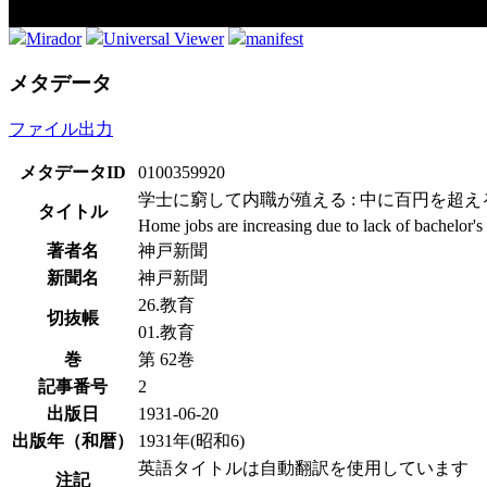
Mirador
Universal Viewer
manifest
メタデータ
ファイル出力
メタデータID
0100359920
学士に窮して内職が殖える : 中に百円を超え
タイトル
Home jobs are increasing due to lack of bachelor'
著者名
神戸新聞
新聞名
神戸新聞
26.教育
切抜帳
01.教育
巻
第 62巻
記事番号
2
出版日
1931-06-20
出版年（和暦）
1931年(昭和6)
英語タイトルは自動翻訳を使用しています
注記