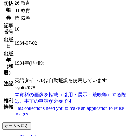
26.教育
切抜
帳
01.教育
巻
第 62巻
記事
10
番号
出版
1934-07-02
日
出版
年
1934年(昭和9)
（和
暦）
英語タイトルは自動翻訳を使用しています
注記
kyoi62078
本資料の画像を転載（引用・展示・放映等）する際
権利
は、事前の申請が必要です
情報
This collections need you to make an application to reuse
images
ホームへ戻る