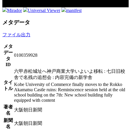
Mirador
Universal Viewer
manifest
メタデータ
ファイル出力
メタ
デー
0100359928
タ
ID
六甲赤松城址へ神戸商業大学いよいよ移転 : 七日旧校
舎で名残の追想会 : 内容完備の新学舎
タイ
Kobe University of Commerce finally moves to the Rokko
トル
Akamatsu Castle ruins: Reminiscence session held at the old
school building on the 7th: New school building fully
equipped with content
著者
大阪朝日新聞
名
新聞
大阪朝日新聞
名