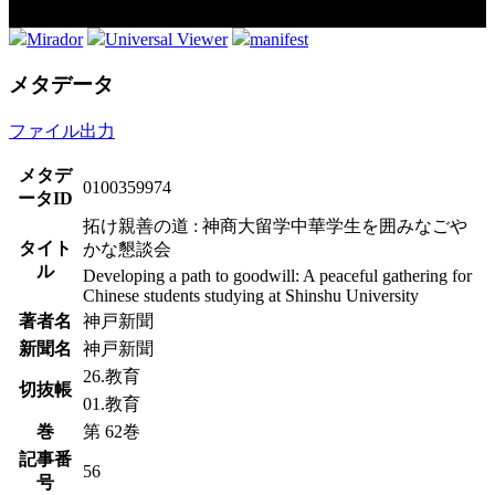
Mirador
Universal Viewer
manifest
メタデータ
ファイル出力
メタデ
0100359974
ータID
拓け親善の道 : 神商大留学中華学生を囲みなごや
タイト
かな懇談会
ル
Developing a path to goodwill: A peaceful gathering for
Chinese students studying at Shinshu University
著者名
神戸新聞
新聞名
神戸新聞
26.教育
切抜帳
01.教育
巻
第 62巻
記事番
56
号