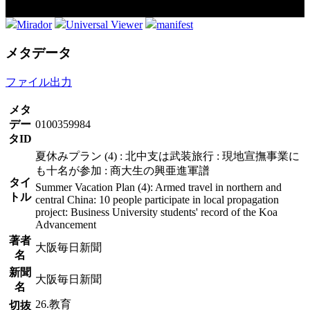
Mirador
Universal Viewer
manifest
メタデータ
ファイル出力
メタ
デー
0100359984
タID
夏休みプラン (4) : 北中支は武装旅行 : 現地宣撫事業に
も十名が参加 : 商大生の興亜進軍譜
タイ
Summer Vacation Plan (4): Armed travel in northern and
トル
central China: 10 people participate in local propagation
project: Business University students' record of the Koa
Advancement
著者
大阪毎日新聞
名
新聞
大阪毎日新聞
名
26.教育
切抜