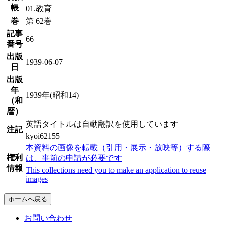
帳
01.教育
巻
第 62巻
記事
66
番号
出版
1939-06-07
日
出版
年
1939年(昭和14)
（和
暦）
英語タイトルは自動翻訳を使用しています
注記
kyoi62155
本資料の画像を転載（引用・展示・放映等）する際
権利
は、事前の申請が必要です
情報
This collections need you to make an application to reuse
images
ホームへ戻る
お問い合わせ