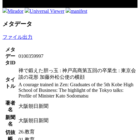
Mirador
Universal Viewer
manifest
メタデータ
ファイル出力
メタ
デー
0100359997
タID
禅で鍛えた胆っ玉 : 神戸高商第五回の卒業生 : 東京会
談の花形 加藤外松公使の横顔
タイ
A courage trained in Zen: Graduates of the 5th Kobe High
トル
School of Business: The highlight of the Tokyo talks:
Profile of Minister Kato Sodomatsu
著者
大阪朝日新聞
名
新聞
大阪朝日新聞
名
26.教育
切抜
帳
01.教育