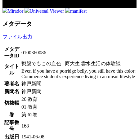
Mirador
Universal Viewer
manifest
メタデータ
ファイル出力
メタデ
0100360086
ータID
粥腹でもこの血色 : 商大生 雲水生活の体験談
タイト
Even if you have a porridge belly, you still have this color:
ル
Commerce student’s experience living in an unsui lifestyle
著者名
神戸新聞
新聞名
神戸新聞
26.教育
切抜帳
01.教育
巻
第 62巻
記事番
168
号
出版日
1941-06-08