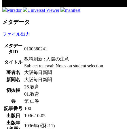
Mirador
Universal Viewer
manifest
メタデータ
ファイル出力
メタデー
0100360241
タID
教科刷新 : 人選の注意
タイトル
Subject renewal: Notes on student selection
著者名
大阪毎日新聞
新聞名
大阪毎日新聞
26.教育
切抜帳
01.教育
巻
第 63巻
記事番号
100
出版日
1936-10-05
出版年
1936年(昭和11)
（和暦）