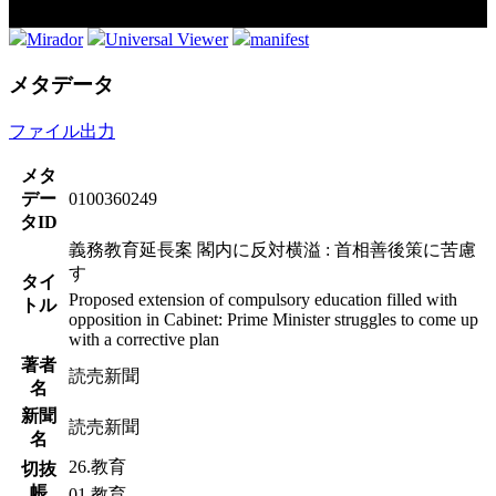
Mirador
Universal Viewer
manifest
メタデータ
ファイル出力
メタ
デー
0100360249
タID
義務教育延長案 閣内に反対横溢 : 首相善後策に苦慮
す
タイ
Proposed extension of compulsory education filled with
トル
opposition in Cabinet: Prime Minister struggles to come up
with a corrective plan
著者
読売新聞
名
新聞
読売新聞
名
26.教育
切抜
帳
01.教育